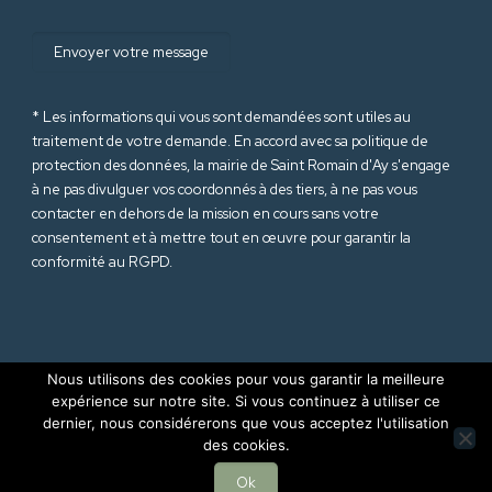
* Les informations qui vous sont demandées sont utiles au
traitement de votre demande. En accord avec sa politique de
protection des données
, la mairie de Saint Romain d'Ay s'engage
à ne pas divulguer vos coordonnés à des tiers, à ne pas vous
contacter en dehors de la mission en cours sans votre
consentement et à mettre tout en œuvre pour garantir la
conformité au RGPD.
Nous utilisons des cookies pour vous garantir la meilleure
expérience sur notre site. Si vous continuez à utiliser ce
dernier, nous considérerons que vous acceptez l'utilisation
© 2025 Mairie de Saint Romain d'Ay (Ardèche-07). Tous droits
des cookies.
réservés |
Mentions Légales
|
RGPD
Site internet réalisé par
Sept Agence
Ok