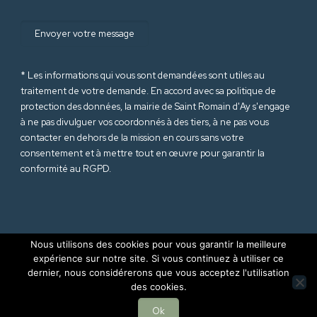
* Les informations qui vous sont demandées sont utiles au
traitement de votre demande. En accord avec sa politique de
protection des données
, la mairie de Saint Romain d'Ay s'engage
à ne pas divulguer vos coordonnés à des tiers, à ne pas vous
contacter en dehors de la mission en cours sans votre
consentement et à mettre tout en œuvre pour garantir la
conformité au RGPD.
Nous utilisons des cookies pour vous garantir la meilleure
expérience sur notre site. Si vous continuez à utiliser ce
dernier, nous considérerons que vous acceptez l'utilisation
© 2025 Mairie de Saint Romain d'Ay (Ardèche-07). Tous droits
des cookies.
réservés |
Mentions Légales
|
RGPD
Site internet réalisé par
Sept Agence
Ok