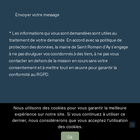
* Les informations qui vous sont demandées sont utiles au
traitement de votre demande. En accord avec sa politique de
protection des données
, la mairie de Saint Romain d'Ay s'engage
à ne pas divulguer vos coordonnés à des tiers, à ne pas vous
contacter en dehors de la mission en cours sans votre
consentement et à mettre tout en œuvre pour garantir la
conformité au RGPD.
Nous utilisons des cookies pour vous garantir la meilleure
expérience sur notre site. Si vous continuez à utiliser ce
dernier, nous considérerons que vous acceptez l'utilisation
© 2025 Mairie de Saint Romain d'Ay (Ardèche-07). Tous droits
des cookies.
réservés |
Mentions Légales
|
RGPD
Site internet réalisé par
Sept Agence
Ok