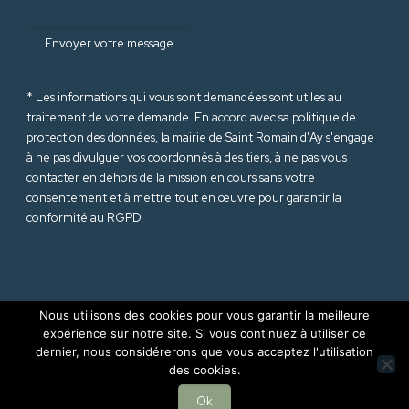
* Les informations qui vous sont demandées sont utiles au
traitement de votre demande. En accord avec sa politique de
protection des données
, la mairie de Saint Romain d'Ay s'engage
à ne pas divulguer vos coordonnés à des tiers, à ne pas vous
contacter en dehors de la mission en cours sans votre
consentement et à mettre tout en œuvre pour garantir la
conformité au RGPD.
Nous utilisons des cookies pour vous garantir la meilleure
expérience sur notre site. Si vous continuez à utiliser ce
dernier, nous considérerons que vous acceptez l'utilisation
© 2025 Mairie de Saint Romain d'Ay (Ardèche-07). Tous droits
des cookies.
réservés |
Mentions Légales
|
RGPD
Site internet réalisé par
Sept Agence
Ok